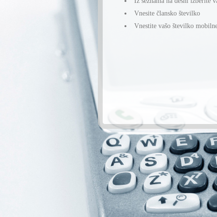
Iz seznama na desni izberite v
Vnesite člansko številko
Vnestite vašo številko mobiln