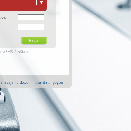
ice:
Naprej
avo na SMS obveščanje
ve izvaja 7S d.o.o.
Pravila in pogoji