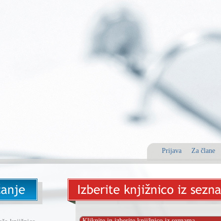
Prijava
Za člane
Kliknite in izberite knjižnico iz seznama