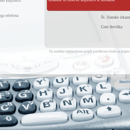
ašo knjižnico
ega telefona
Št. članske izkazn
Gsm številka:
Na mobilni telefon boste prejeli potrditveno kodo za prij
Storit